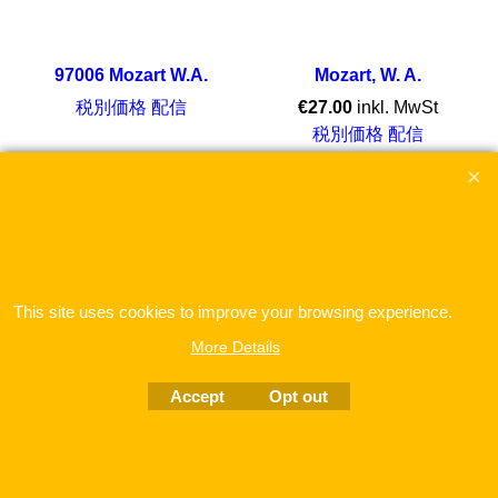
97006 Mozart W.A.
Mozart, W. A.
税別価格 配信
€
27.00
inkl. MwSt
税別価格 配信
Flötenquartett KV 497 für Flöte, Violine, Viola und Violoncello
ここをクリック
ここをクリック
This site uses cookies to improve your browsing experience.
To create online store
ShopFactory eCommerce
software was used.
More Details
Accept
Opt out