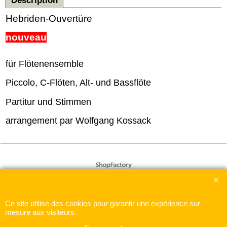
Description
Hebriden-Ouvertüre
nouveau
für Flötenensemble
Piccolo, C-Flöten, Alt- und Bassflöte
Partitur und Stimmen
arrangement par Wolfgang Kossack
Boutique en ligne créés
avec le logiciel
eCommerce ShopFactory
Ce site utilise des cookies pour garantir une expérience sur
mesure aux visiteurs.