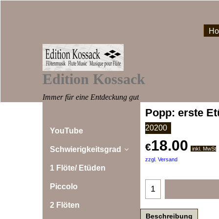
H
Edition Kossack
Immer für eine Entdeckung gut
Popp: erste Et
20200
YouTube
18.00
€
Schwierigkeitsgrad
inkl. MwSt
zzgl. Versand
1 Flöte/ Etüden
Piccolo
2 Flöten
Beschreibung