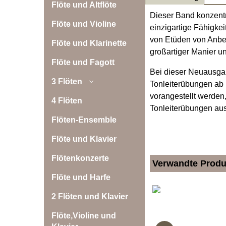
Flöte und Altflöte
Dieser Band konzentr
Flöte und Violine
einzigartige Fähigke
von Etüden von Anbeg
Flöte und Klarinette
großartiger Manier un
Flöte und Fagott
Bei dieser Neuausga
3 Flöten
Tonleiterübungen ab 
vorangestellt werden,
4 Flöten
Tonleiterübungen au
Flöten-Ensemble
Flöte und Klavier
Flötenkonzerte
Verwandte Produ
Flöte und Harfe
2 Flöten und Klavier
Flöte,Violine und