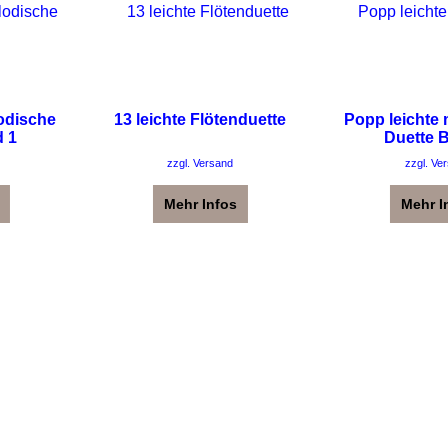
odische
13 leichte Flötenduette
Popp leichte
d 1
Duette 
zzgl. Versand
zzgl. Ve
Mehr Infos
Mehr I