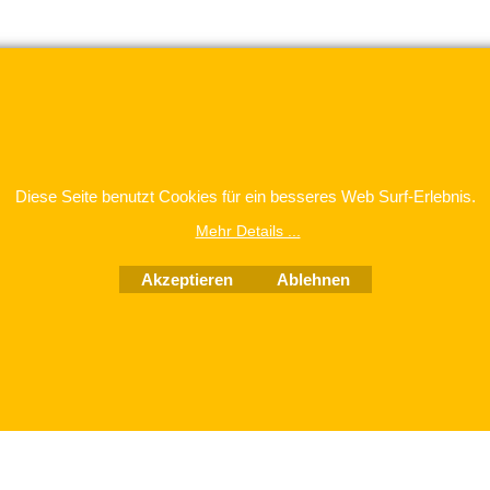
Diese Seite benutzt Cookies für ein besseres Web Surf-Erlebnis.
WebShop erstellt mit
Mehr Details ...
ShopFactory Shop
Software.
Akzeptieren
Ablehnen