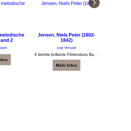
 melodische
Jensen, Niels Peter (1802-
20049 R
Band 2
1842)
rsand
zzgl. Versand
zzg
6 leichte brillante Flötenduos Band 1 (1-3) Schwierigkeitsgrad 2
kleine, leicht
nfos
Mehr Infos
Me